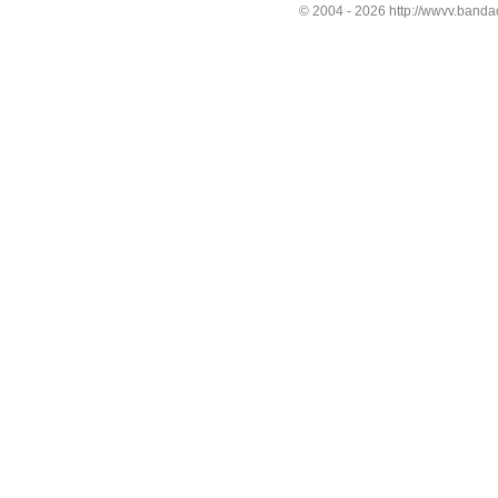
© 2004 -
2026 http://wwvv.bandao