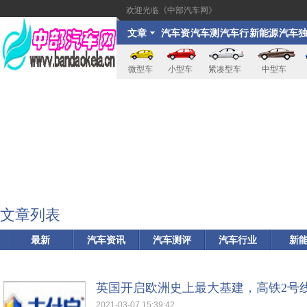
欢迎光临《中部汽车网》
文章
汽车资
汽车测
汽车行
新能源
汽车
讯
评
业
家
微型车
小型车
紧凑型车
中型车
文章列表
最新
汽车资讯
汽车测评
汽车行业
新
英国开启欧洲史上最大基建，高铁2号
2021-03-07 15:39:42