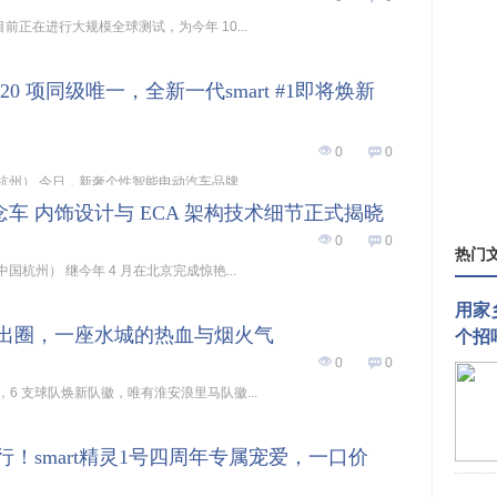
2 号目前正在进行大规模全球测试，为今年 10...
20 项同级唯一，全新一代smart #1即将焕新
0
0
0 日，杭州） 今日，新奢个性智能电动汽车品牌...
概念车 内饰设计与 ECA 架构技术细节正式揭晓
0
0
热门
 日，中国杭州） 继今年 4 月在北京完成惊艳...
用家
出圈，一座水城的热血与烟火气
个招
0
0
中，6 支球队焕新队徽，唯有淮安浪里马队徽...
！smart精灵1号四周年专属宠爱，一口价