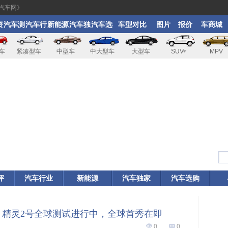
汽车网》
资
汽车测
汽车行
新能源
汽车独
汽车选
车型对比
图片
报价
车商城
评
业
家
购
车
紧凑型车
中型车
中大型车
大型车
SUV
MPV
评
汽车行业
新能源
汽车独家
汽车选购
rt 精灵2号全球测试进行中，全球首秀在即
0
0