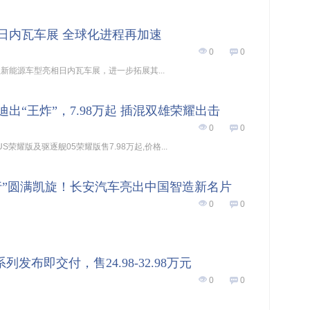
4日内瓦车展 全球化进程再加速
0
0
款新能源车型亮相日内瓦车展，进一步拓展其...
出“王炸”，7.98万起 插混双雄荣耀出击
0
0
S荣耀版及驱逐舰05荣耀版售7.98万起,价格...
行”圆满凯旋！长安汽车亮出中国智造新名片
0
0
系列发布即交付，售24.98-32.98万元
0
0