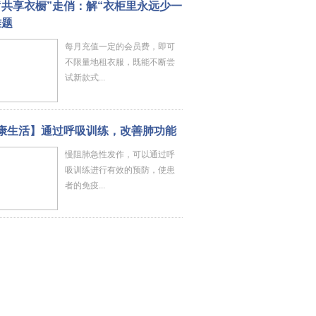
“共享衣橱”走俏：解“衣柜里永远少一
难题
每月充值一定的会员费，即可
不限量地租衣服，既能不断尝
试新款式...
康生活】通过呼吸训练，改善肺功能
慢阻肺急性发作，可以通过呼
吸训练进行有效的预防，使患
者的免疫...