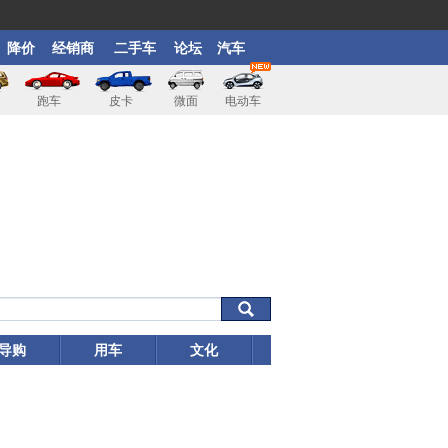
降价
经销商
二手车
论坛
汽车
跑车
皮卡
微面
电动车
导购
用车
文化