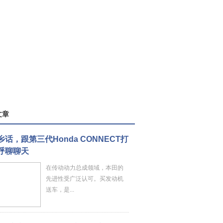
文章
乡话，跟第三代Honda CONNECT打
呼聊聊天
在传动动力总成领域，本田的
先进性受广泛认可。买发动机
送车，是...