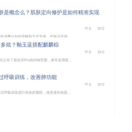
肤是概念么？肌肤定向修护是如何精准实现
0
0
肤消费认知的觉醒和方式升级，护肤品市场...
饰有多炫？釉玉蓝搭配麒麟棕
0
0
式公布了新款宋Pro的内饰官图，新车采用双...
过呼吸训练，改善肺功能
0
0
过呼吸训练进行有效的预防，使患者的免疫...