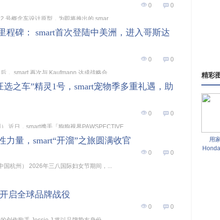
0
0
 2 号概念车设计原型，为即将推出的 smar...
里程碑： smart首次登陆中美洲，进入哥斯达
0
0
smart 再次与 Kaufmann 达成战略合...
精彩
“汪选之车”精灵1号，smart宠物季多重礼遇，助
0
0
 近日，smart携手「狗狗视界PAWSPECTIVE...
性力量，smart“开溜”之旅圆满收官
用
Hond
0
0
 日，中国杭州） 2026年三八国际妇女节期间，...
sie J开启全球品牌战役
0
0