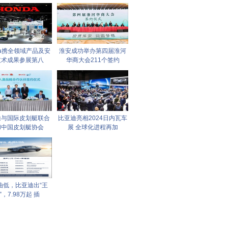
da携全领域产品及安
淮安成功举办第四届淮河
技术成果参展第八
华商大会211个签约
迪与国际皮划艇联合
比亚迪亮相2024日内瓦车
和中国皮划艇协会
展 全球化进程再加
油低，比亚迪出“王
”，7.98万起 插