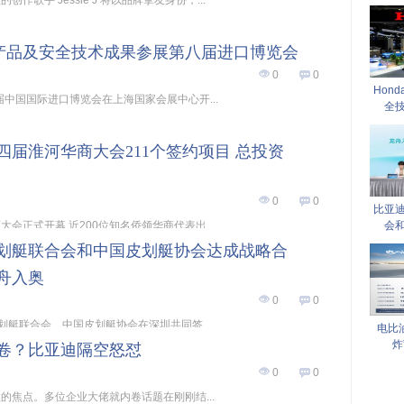
作歌手 Jessie J 将以品牌挚友身份，...
领域产品及安全技术成果参展第八届进口博览会
0
0
Hon
第八届中国国际进口博览会在上海国家会展中心开...
全
四届淮河华商大会211个签约项目 总投资
0
0
比亚
大会正式开幕,近200位知名侨领华商代表出...
会
划艇联合会和中国皮划艇协会达成战略合
舟入奥
0
0
皮划艇联合会、中国皮划艇协会在深圳共同签...
电比
炸
卷？比亚迪隔空怒怼
0
0
的焦点。多位企业大佬就内卷话题在刚刚结...